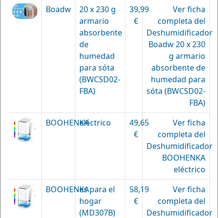
Boadw
20 x 230 g
39,99
Ver ficha
armario
€
completa del
absorbente
Deshumidificador
de
Boadw 20 x 230
humedad
g armario
para sóta
absorbente de
(BWCSD02-
humedad para
FBA)
sóta (BWCSD02-
FBA)
BOOHENKA
eléctrico
49,65
Ver ficha
€
completa del
Deshumidificador
BOOHENKA
eléctrico
BOOHENKA
es para el
58,19
Ver ficha
hogar
€
completa del
(MD307B)
Deshumidificador