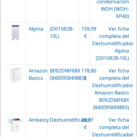
condensación
WDH (WDH-
KP40)
Alpina
(D015R2B-
159,99
Ver ficha
10L)
€
completa del
Deshumidificador
Alpina
(D015R2B-10L)
Amazon
B092DMF68X
178,80
Ver ficha
Basics
(840095849883)
€
completa del
Deshumidificador
Amazon Basics
B092DMF68X
(840095849883)
Ambesty
Deshumidificador
36,97
Ver ficha
€
completa del
Deshumidificador