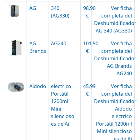
AG
340
98,90
Ver ficha
(AG330)
€
completa del
Deshumidificador
AG 340 (AG330)
AG
AG240
101,90
Ver ficha
Brands
€
completa del
Deshumidificador
AG Brands
AG240
Aidodo
electrico
45,99
Ver ficha
Portátil
€
completa del
1200ml
Deshumidificador
Mini
Aidodo
silencioso
electrico
es de Ai
Portátil 1200ml
Mini silencioso
es de Ai