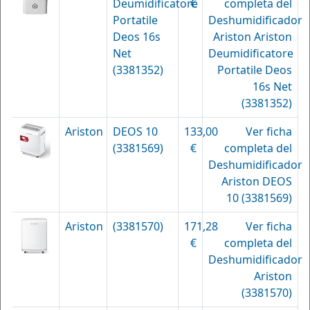
Deumidificatore
€
completa del
Portatile
Deshumidificador
Deos 16s
Ariston Ariston
Net
Deumidificatore
(3381352)
Portatile Deos
16s Net
(3381352)
Ariston
DEOS 10
133,00
Ver ficha
(3381569)
€
completa del
Deshumidificador
Ariston DEOS
10 (3381569)
Ariston
(3381570)
171,28
Ver ficha
€
completa del
Deshumidificador
Ariston
(3381570)