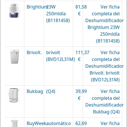
Brightium
23W
81,58
Ver ficha
250mldía
€
completa del
(B1181458)
Deshumidificador
Brightium 23W
250mldía
(B1181458)
Brivolt.
brivolt
111,37
Ver ficha
(BVD12L31M)
€
completa del
Deshumidificador
Brivolt. brivolt
(BVD12L31M)
Bukbag
(Q4)
39,99
Ver ficha
€
completa del
Deshumidificador
Bukbag (Q4)
BuyWeek
automático
62,69
Ver ficha