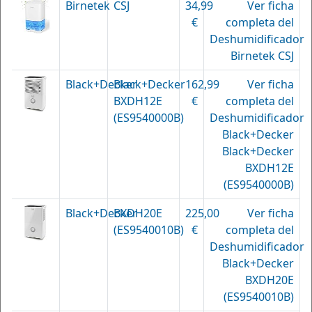
Birnetek
CSJ
34,99
Ver ficha
€
completa del
Deshumidificador
Birnetek CSJ
Black+Decker
Black+Decker
162,99
Ver ficha
BXDH12E
€
completa del
(ES9540000B)
Deshumidificador
Black+Decker
Black+Decker
BXDH12E
(ES9540000B)
Black+Decker
BXDH20E
225,00
Ver ficha
(ES9540010B)
€
completa del
Deshumidificador
Black+Decker
BXDH20E
(ES9540010B)