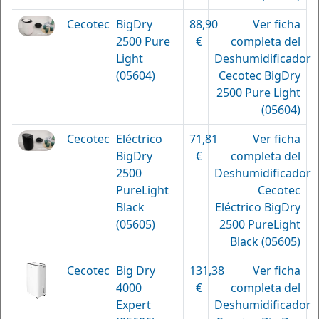
Cecotec
BigDry
88,90
Ver ficha
2500 Pure
€
completa del
Light
Deshumidificador
(05604)
Cecotec BigDry
2500 Pure Light
(05604)
Cecotec
Eléctrico
71,81
Ver ficha
BigDry
€
completa del
2500
Deshumidificador
PureLight
Cecotec
Black
Eléctrico BigDry
(05605)
2500 PureLight
Black (05605)
Cecotec
Big Dry
131,38
Ver ficha
4000
€
completa del
Expert
Deshumidificador