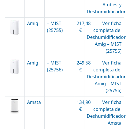
Ambesty
Deshumidificador
Amig
– MIST
217,48
Ver ficha
(25755)
€
completa del
Deshumidificador
Amig – MIST
(25755)
Amig
– MIST
249,58
Ver ficha
(25756)
€
completa del
Deshumidificador
Amig – MIST
(25756)
Amsta
134,90
Ver ficha
€
completa del
Deshumidificador
Amsta