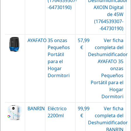
(1764539307-
Deshumidificador
-64730190)
AXOIN Digital
de 45W
(1764539307-
-64730190)
AYAFATO
35 onzas
57,99
Ver ficha
Pequeños
€
completa del
Portátil
Deshumidificador
para el
AYAFATO 35
Hogar
onzas
Dormitori
Pequeños
Portátil para el
Hogar
Dormitori
BANRIN
Eléctrico
99,99
Ver ficha
2200ml
€
completa del
Deshumidificador
BANRIN