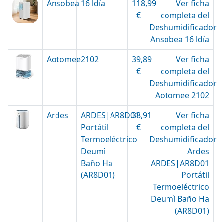
Ansobea
16 ldía
118,99
Ver ficha
€
completa del
Deshumidificador
Ansobea 16 ldía
Aotomee
2102
39,89
Ver ficha
€
completa del
Deshumidificador
Aotomee 2102
Ardes
ARDES|AR8D01
38,91
Ver ficha
Portátil
€
completa del
Termoeléctrico
Deshumidificador
Deumì
Ardes
Baño Ha
ARDES|AR8D01
(AR8D01)
Portátil
Termoeléctrico
Deumì Baño Ha
(AR8D01)