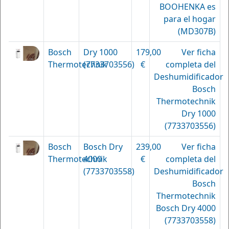
BOOHENKA es
para el hogar
(MD307B)
Bosch
Dry 1000
179,00
Ver ficha
Thermotechnik
(7733703556)
€
completa del
Deshumidificador
Bosch
Thermotechnik
Dry 1000
(7733703556)
Bosch
Bosch Dry
239,00
Ver ficha
Thermotechnik
4000
€
completa del
(7733703558)
Deshumidificador
Bosch
Thermotechnik
Bosch Dry 4000
(7733703558)