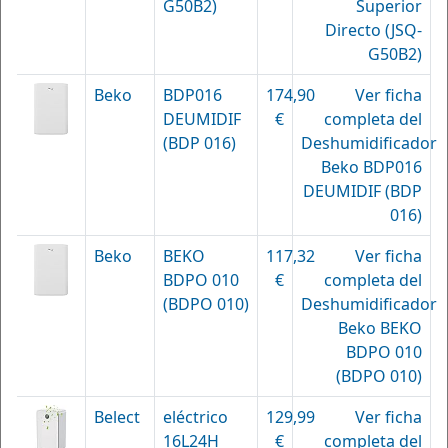
G50B2)
Superior
Directo (JSQ-
G50B2)
Beko
BDP016
174,90
Ver ficha
DEUMIDIF
€
completa del
(BDP 016)
Deshumidificador
Beko BDP016
DEUMIDIF (BDP
016)
Beko
BEKO
117,32
Ver ficha
BDPO 010
€
completa del
(BDPO 010)
Deshumidificador
Beko BEKO
BDPO 010
(BDPO 010)
Belect
eléctrico
129,99
Ver ficha
16L24H
€
completa del