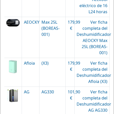
eléctrico de 16
L24 horas
AEOCKY
Max 25L
179,99
Ver ficha
(BOREAS-
€
completa del
001)
Deshumidificador
AEOCKY Max
25L (BOREAS-
001)
Afloia
(X3)
179,99
Ver ficha
€
completa del
Deshumidificador
Afloia (X3)
AG
AG330
101,90
Ver ficha
€
completa del
Deshumidificador
AG AG330