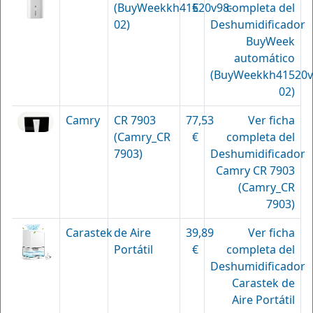
(BuyWeekkh41520v98-
€
completa del
02)
Deshumidificador
BuyWeek
automático
(BuyWeekkh41520v
02)
Camry
CR 7903
77,53
Ver ficha
(Camry_CR
€
completa del
7903)
Deshumidificador
Camry CR 7903
(Camry_CR
7903)
Carastek
de Aire
39,89
Ver ficha
Portátil
€
completa del
Deshumidificador
Carastek de
Aire Portátil