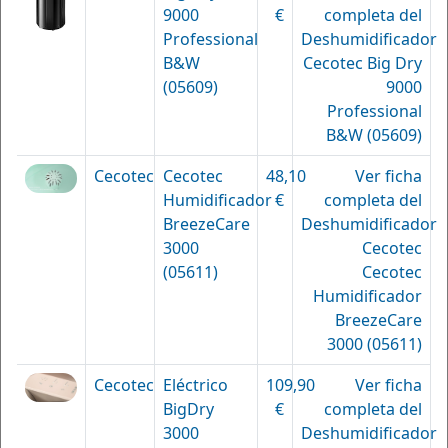
9000
€
completa del
Professional
Deshumidificador
B&W
Cecotec Big Dry
(05609)
9000
Professional
B&W (05609)
Cecotec
Cecotec
48,10
Ver ficha
Humidificador
€
completa del
BreezeCare
Deshumidificador
3000
Cecotec
(05611)
Cecotec
Humidificador
BreezeCare
3000 (05611)
Cecotec
Eléctrico
109,90
Ver ficha
BigDry
€
completa del
3000
Deshumidificador