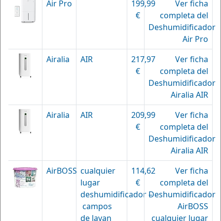
Air Pro
199,99
Ver ficha
€
completa del
Deshumidificador
Air Pro
Airalia
AIR
217,97
Ver ficha
€
completa del
Deshumidificador
Airalia AIR
Airalia
AIR
209,99
Ver ficha
€
completa del
Deshumidificador
Airalia AIR
AirBOSS
cualquier
114,62
Ver ficha
lugar
€
completa del
deshumidificador –
Deshumidificador
campos
AirBOSS
de lavan
cualquier lugar