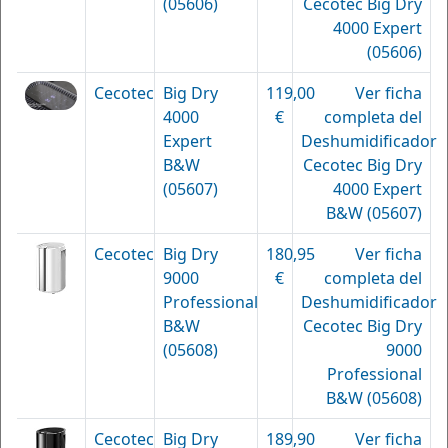
(05606)
Cecotec Big Dry
4000 Expert
(05606)
Cecotec
Big Dry
119,00
Ver ficha
4000
€
completa del
Expert
Deshumidificador
B&W
Cecotec Big Dry
(05607)
4000 Expert
B&W (05607)
Cecotec
Big Dry
180,95
Ver ficha
9000
€
completa del
Professional
Deshumidificador
B&W
Cecotec Big Dry
(05608)
9000
Professional
B&W (05608)
Cecotec
Big Dry
189,90
Ver ficha