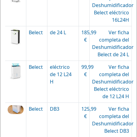
Deshumidificador
Belect eléctrico
16L24H
Belect
de 24 L
185,99
Ver ficha
€
completa del
Deshumidificador
Belect de 24 L
Belect
eléctrico
99,99
Ver ficha
de 12 L24
€
completa del
H
Deshumidificador
Belect eléctrico
de 12 L24 H
Belect
DB3
125,99
Ver ficha
€
completa del
Deshumidificador
Belect DB3