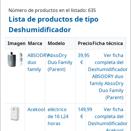
Número de productos en el listado: 635
Lista de productos de tipo
Deshumidificador
Imagen
Marca
Modelo
Precio
Ficha técnica
ABSODRY
AbsoDry
39,95
Ver ficha
duo
Duo Family
€
completa del
family
(Parent)
Deshumidificador
ABSODRY duo
family AbsoDry
Duo Family
(Parent)
Acekool
eléctrico
149,99
Ver ficha
de 16 L24
€
completa del
horas
Deshumidificador
Acekool